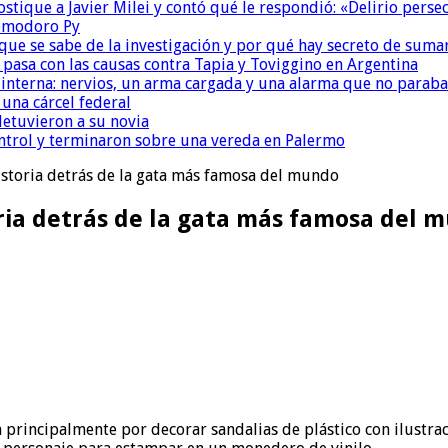
ostique a Javier Milei y contó qué le respondió: «Delirio perse
Comodoro Py
que se sabe de la investigación y por qué hay secreto de suma
é pasa con las causas contra Tapia y Toviggino en Argentina
nterna: nervios, un arma cargada y una alarma que no paraba
una cárcel federal
detuvieron a su novia
ntrol y terminaron sobre una vereda en Palermo
historia detrás de la gata más famosa del mundo
toria detrás de la gata más famosa del 
rincipalmente por decorar sandalias de plástico con ilustraci