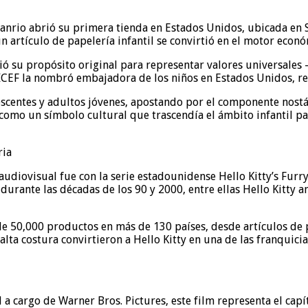
nrio abrió su primera tienda en Estados Unidos, ubicada en Sa
n artículo de papelería infantil se convirtió en el motor econ
ndió su propósito original para representar valores universal
UNICEF la nombró embajadora de los niños en Estados Unidos, r
escentes y adultos jóvenes, apostando por el componente nostál
 como un símbolo cultural que trascendía el ámbito infantil 
ria
a audiovisual fue con la serie estadounidense Hello Kitty’s Fu
durante las décadas de los 90 y 2000, entre ellas Hello Kitty 
de 50,000 productos en más de 130 países, desde artículos de 
alta costura convirtieron a Hello Kitty en una de las franquici
l a cargo de Warner Bros. Pictures, este film representa el c