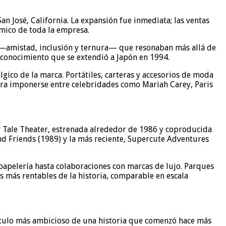
n José, California. La expansión fue inmediata; las ventas
ómico de toda la empresa.
es —amistad, inclusión y ternura— que resonaban más allá de
econocimiento que se extendió a Japón en 1994.
gico de la marca. Portátiles, carteras y accesorios de moda
para imponerse entre celebridades como Mariah Carey, Paris
rry Tale Theater, estrenada alrededor de 1986 y coproducida
and Friends (1989) y la más reciente, Supercute Adventures
papelería hasta colaboraciones con marcas de lujo. Parques
as más rentables de la historia, comparable en escala
apítulo más ambicioso de una historia que comenzó hace más