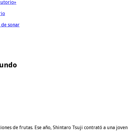
cutorio»
rio
 de sonar
mundo
ones de frutas. Ese año, Shintaro Tsuji contrató a una joven