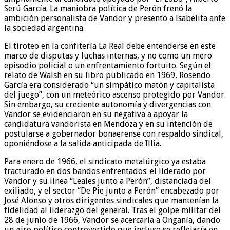
Serú García. La maniobra política de Perón frenó la
ambición personalista de Vandor y presentó a Isabelita ante
la sociedad argentina.
El tiroteo en la confitería La Real debe entenderse en este
marco de disputas y luchas internas, y no como un mero
episodio policial o un enfrentamiento fortuito. Según el
relato de Walsh en su libro publicado en 1969, Rosendo
García era considerado “un simpático matón y capitalista
del juego”, con un meteórico ascenso protegido por Vandor.
Sin embargo, su creciente autonomía y divergencias con
Vandor se evidenciaron en su negativa a apoyar la
candidatura vandorista en Mendoza y en su intención de
postularse a gobernador bonaerense con respaldo sindical,
oponiéndose a la salida anticipada de Illia.
Para enero de 1966, el sindicato metalúrgico ya estaba
fracturado en dos bandos enfrentados: el liderado por
Vandor y su línea “Leales junto a Perón”, distanciada del
exiliado, y el sector “De Pie junto a Perón” encabezado por
José Alonso y otros dirigentes sindicales que mantenían la
fidelidad al liderazgo del general. Tras el golpe militar del
28 de junio de 1966, Vandor se acercaría a Onganía, dando
un giro político controvertido que incluso se reflejaría en