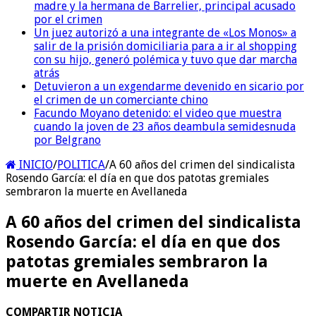
madre y la hermana de Barrelier, principal acusado
por el crimen
Un juez autorizó a una integrante de «Los Monos» a
salir de la prisión domiciliaria para a ir al shopping
con su hijo, generó polémica y tuvo que dar marcha
atrás
Detuvieron a un exgendarme devenido en sicario por
el crimen de un comerciante chino
Facundo Moyano detenido: el video que muestra
cuando la joven de 23 años deambula semidesnuda
por Belgrano
INICIO
/
POLITICA
/
A 60 años del crimen del sindicalista
Rosendo García: el día en que dos patotas gremiales
sembraron la muerte en Avellaneda
A 60 años del crimen del sindicalista
Rosendo García: el día en que dos
patotas gremiales sembraron la
muerte en Avellaneda
COMPARTIR NOTICIA