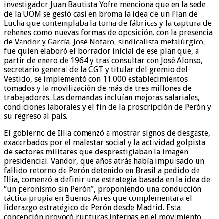
investigador Juan Bautista Yofre menciona que en la sede
de la UOM se gestó casi en broma la idea de un Plan de
Lucha que contemplaba la toma de fábricas y la captura de
rehenes como nuevas formas de oposición, con la presencia
de Vandor y García. José Notaro, sindicalista metalúrgico,
fue quien elaboró el borrador inicial de ese plan que, a
partir de enero de 1964 y tras consultar con José Alonso,
secretario general de la CGT y titular del gremio del
Vestido, se implementó con 11.000 establecimientos
tomados y la movilización de más de tres millones de
trabajadores. Las demandas incluían mejoras salariales,
condiciones laborales y el fin de la proscripción de Perón y
su regreso al país.
El gobierno de Illia comenzó a mostrar signos de desgaste,
exacerbados por el malestar social y la actividad golpista
de sectores militares que desprestigiaban la imagen
presidencial. Vandor, que años atrás había impulsado un
fallido retorno de Perón detenido en Brasil a pedido de
Illia, comenzó a definir una estrategia basada en la idea de
“un peronismo sin Perón”, proponiendo una conducción
táctica propia en Buenos Aires que complementara el
liderazgo estratégico de Perón desde Madrid. Esta
concepción provocó rupturas internas en el movimiento