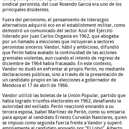
sindical peronista, del cual Rosendo García era uno de los
principales disidentes.
Fuera del peronismo, el pensamiento de liderazgos
alternativos adquirió eco en el establishment militar, como
demostró un comunicado del sector Azul del Ejército
liderado por Juan Carlos Onganía en 1962, que abogaba
por un llamado a elecciones que incluyeran a sectores
peronistas sinceros. Vandor, hábil y ambicioso, difundió
que Perón había avalado la continuidad de las acciones
gremiales violentas, aun cuando el intento de regreso de
diciembre de 1964 había fracasado. En este contexto,
Vandor no dudó en enfrentar al propio Perón, no mediante
declaraciones públicas, sino a través de la presentación de
un candidato propio en las elecciones a gobernador de
Mendoza el 17 de abril de 1966.
Vandor utilizó las boletas de la Unión Popular, partido que
había logrado triunfos electorales en 1962, desafiando la
autoridad del exiliado. Perón reaccionó enviando a su
tercera esposa, Isabel Martínez de Perón, como su emisaria
para apoyar al candidato Ernesto Corvalán Nanclares, quien
se impuso como segunda fuerza frente a Vandor y superó
ampliamente al candidato apoyado por “El Lobo”, Alberto