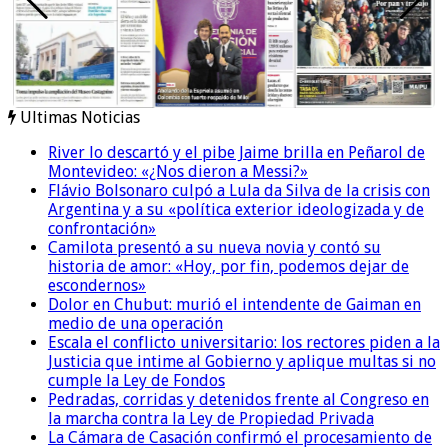
Ultimas Noticias
River lo descartó y el pibe Jaime brilla en Peñarol de
Montevideo: «¿Nos dieron a Messi?»
Flávio Bolsonaro culpó a Lula da Silva de la crisis con
Argentina y a su «política exterior ideologizada y de
confrontación»
Camilota presentó a su nueva novia y contó su
historia de amor: «Hoy, por fin, podemos dejar de
escondernos»
Dolor en Chubut: murió el intendente de Gaiman en
medio de una operación
Escala el conflicto universitario: los rectores piden a la
Justicia que intime al Gobierno y aplique multas si no
cumple la Ley de Fondos
Pedradas, corridas y detenidos frente al Congreso en
la marcha contra la Ley de Propiedad Privada
La Cámara de Casación confirmó el procesamiento de