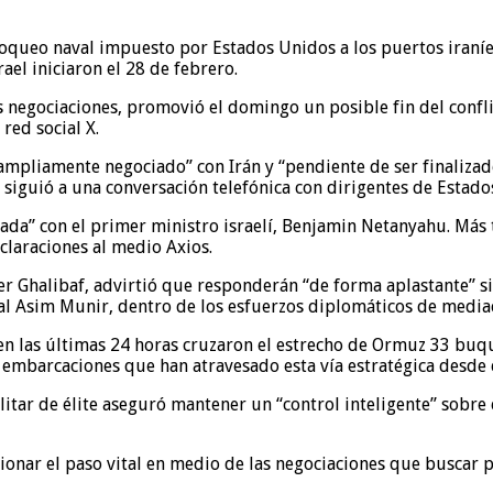
bloqueo naval impuesto por Estados Unidos a los puertos iraní
ael iniciaron el 28 de febrero.
s negociaciones, promovió el domingo un posible fin del confli
red social X.
mpliamente negociado” con Irán y “pendiente de ser finalizad
siguió a una conversación telefónica con dirigentes de Estados
a” con el primer ministro israelí, Benjamin Netanyahu. Más 
claraciones al medio Axios.
r Ghalibaf, advirtió que responderán “de forma aplastante” si
iscal Asim Munir, dentro de los esfuerzos diplomáticos de med
 en las últimas 24 horas cruzaron el estrecho de Ormuz 33 bu
 embarcaciones que han atravesado esta vía estratégica desde 
tar de élite aseguró mantener un “control inteligente” sobre e
onar el paso vital en medio de las negociaciones que buscar p