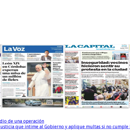
dio de una operación
la Justicia que intime al Gobierno y aplique multas si no cumple