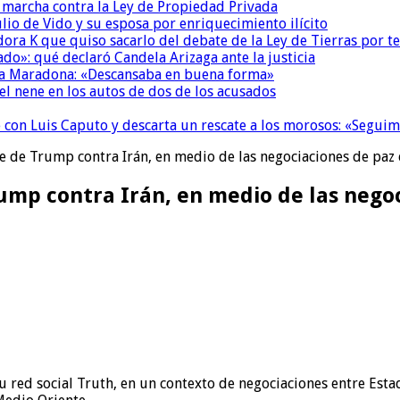
a marcha contra la Ley de Propiedad Privada
io de Vido y su esposa por enriquecimiento ilícito
ora K que quiso sacarlo del debate de la Ley de Tierras por 
do»: qué declaró Candela Arizaga ante la justicia
a a Maradona: «Descansaba en buena forma»
el nene en los autos de dos de los acusados
de con Luis Caputo y descarta un rescate a los morosos: «Segu
e de Trump contra Irán, en medio de las negociaciones de paz
ump contra Irán, en medio de las nego
 red social Truth, en un contexto de negociaciones entre Est