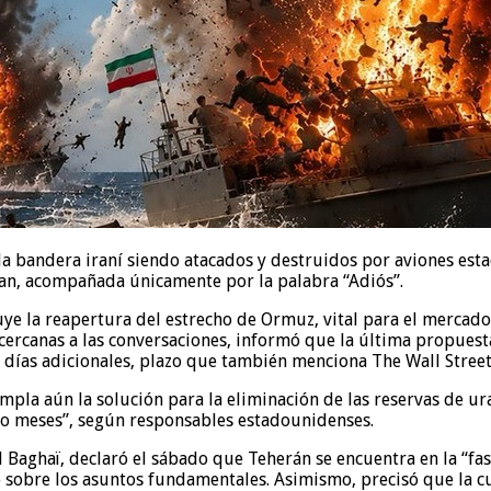
a bandera iraní siendo atacados y destruidos por aviones est
ian, acompañada únicamente por la palabra “Adiós”.
uye la reapertura del estrecho de Ormuz, vital para el merca
s cercanas a las conversaciones, informó que la última propues
0 días adicionales, plazo que también menciona The Wall Street
pla aún la solución para la eliminación de las reservas de ur
 o meses”, según responsables estadounidenses.
ïl Baghaï, declaró el sábado que Teherán se encuentra en la “
sobre los asuntos fundamentales. Asimismo, precisó que la cu