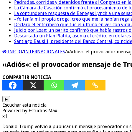
Pedradas, corridas y detenidos frente al Congreso en l
La Cámara de Casación confirmó el procesamiento de Jul
La contundente respuesta de Benegas Lynch a una senad
«Yo tenía mi propia droga, creo que me la habían regala
Declaró el enfermero que fue el último en ver con vid
Juicio por Loan: un perito confirmó que había rastros d
Descartado un Plan Platita, asoma el crédito en dólares
Santiago Bausili, presidente del Banco Central, coinci
INICIO
/
INTERNACIONALES
/
«Adiós»: el provocador mensaj
«Adiós»: el provocador mensaje de Tr
COMPARTIR NOTICIA
▶
Escuchar esta noticia
Powered by Estudios Max
x1
Donald Trump volvió a publicar un mensaje provocador en su