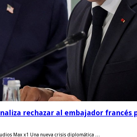
naliza rechazar al embajador francés p
udios Max x1 Una nueva crisis diplomática …