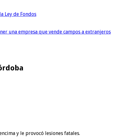
 la Ley de Fondos
tener una empresa que vende campos a extranjeros
Córdoba
ncima y le provocó lesiones fatales.