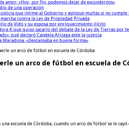
 de amor: «Hoy, por fin, podemos dejar de escondernos»
dio de una operación
la Justicia que intime al Gobierno y aplique multas si no cumple
a marcha contra la Ley de Propiedad Privada
io de Vido y su esposa por enriquecimiento ilícito
ora K que quiso sacarlo del debate de la Ley de Tierras por 
do»: qué declaró Candela Arizaga ante la justicia
a a Maradona: «Descansaba en buena forma»
aerle un arco de fútbol en escuela de Córdoba
erle un arco de fútbol en escuela de 
 una escuela de Córdoba, cuando un arco de fútbol se le cayó e