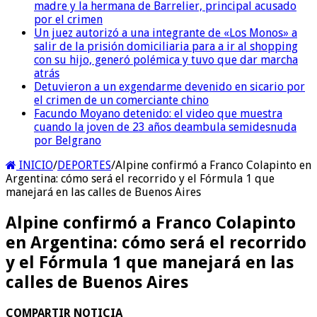
madre y la hermana de Barrelier, principal acusado
por el crimen
Un juez autorizó a una integrante de «Los Monos» a
salir de la prisión domiciliaria para a ir al shopping
con su hijo, generó polémica y tuvo que dar marcha
atrás
Detuvieron a un exgendarme devenido en sicario por
el crimen de un comerciante chino
Facundo Moyano detenido: el video que muestra
cuando la joven de 23 años deambula semidesnuda
por Belgrano
INICIO
/
DEPORTES
/
Alpine confirmó a Franco Colapinto en
Argentina: cómo será el recorrido y el Fórmula 1 que
manejará en las calles de Buenos Aires
Alpine confirmó a Franco Colapinto
en Argentina: cómo será el recorrido
y el Fórmula 1 que manejará en las
calles de Buenos Aires
COMPARTIR NOTICIA