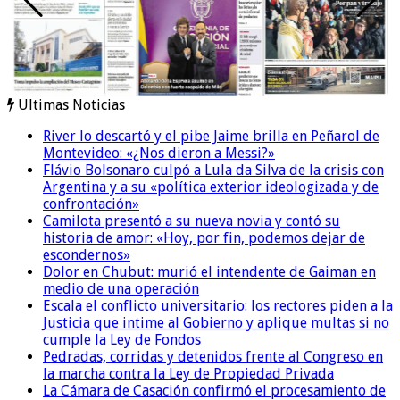
Ultimas Noticias
River lo descartó y el pibe Jaime brilla en Peñarol de
Montevideo: «¿Nos dieron a Messi?»
Flávio Bolsonaro culpó a Lula da Silva de la crisis con
Argentina y a su «política exterior ideologizada y de
confrontación»
Camilota presentó a su nueva novia y contó su
historia de amor: «Hoy, por fin, podemos dejar de
escondernos»
Dolor en Chubut: murió el intendente de Gaiman en
medio de una operación
Escala el conflicto universitario: los rectores piden a la
Justicia que intime al Gobierno y aplique multas si no
cumple la Ley de Fondos
Pedradas, corridas y detenidos frente al Congreso en
la marcha contra la Ley de Propiedad Privada
La Cámara de Casación confirmó el procesamiento de