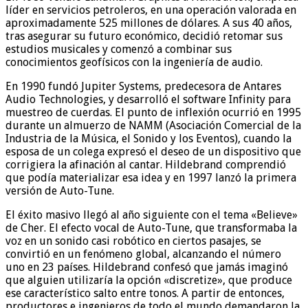
líder en servicios petroleros, en una operación valorada en
aproximadamente 525 millones de dólares. A sus 40 años,
tras asegurar su futuro económico, decidió retomar sus
estudios musicales y comenzó a combinar sus
conocimientos geofísicos con la ingeniería de audio.
En 1990 fundó Jupiter Systems, predecesora de Antares
Audio Technologies, y desarrolló el software Infinity para
muestreo de cuerdas. El punto de inflexión ocurrió en 1995
durante un almuerzo de NAMM (Asociación Comercial de la
Industria de la Música, el Sonido y los Eventos), cuando la
esposa de un colega expresó el deseo de un dispositivo que
corrigiera la afinación al cantar. Hildebrand comprendió
que podía materializar esa idea y en 1997 lanzó la primera
versión de Auto-Tune.
El éxito masivo llegó al año siguiente con el tema «Believe»
de Cher. El efecto vocal de Auto-Tune, que transformaba la
voz en un sonido casi robótico en ciertos pasajes, se
convirtió en un fenómeno global, alcanzando el número
uno en 23 países. Hildebrand confesó que jamás imaginó
que alguien utilizaría la opción «discretize», que produce
ese característico salto entre tonos. A partir de entonces,
productores e ingenieros de todo el mundo demandaron la