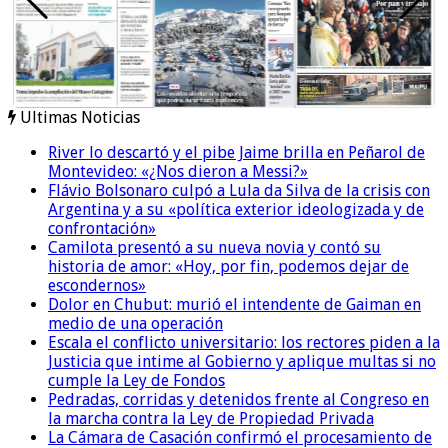
Ultimas Noticias
River lo descartó y el pibe Jaime brilla en Peñarol de
Montevideo: «¿Nos dieron a Messi?»
Flávio Bolsonaro culpó a Lula da Silva de la crisis con
Argentina y a su «política exterior ideologizada y de
confrontación»
Camilota presentó a su nueva novia y contó su
historia de amor: «Hoy, por fin, podemos dejar de
escondernos»
Dolor en Chubut: murió el intendente de Gaiman en
medio de una operación
Escala el conflicto universitario: los rectores piden a la
Justicia que intime al Gobierno y aplique multas si no
cumple la Ley de Fondos
Pedradas, corridas y detenidos frente al Congreso en
la marcha contra la Ley de Propiedad Privada
La Cámara de Casación confirmó el procesamiento de