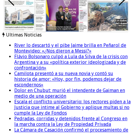
Ultimas Noticias
River lo descartó y el pibe Jaime brilla en Peñarol de
Montevideo: «¿Nos dieron a Messi?»
Flávio Bolsonaro culpó a Lula da Silva de la crisis con
Argentina y a su «política exterior ideologizada y de
confrontación»
Camilota presentó a su nueva novia y contó su
historia de amor: «Hoy, por fin, podemos dejar de
escondernos»
Dolor en Chubut: murió el intendente de Gaiman en
medio de una operación
Escala el conflicto universitario: los rectores piden a la
Justicia que intime al Gobierno y aplique multas si no
cumple la Ley de Fondos
Pedradas, corridas y detenidos frente al Congreso en
la marcha contra la Ley de Propiedad Privada
La Cámara de Casación confirmó el procesamiento de