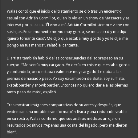
Walas contó que el inicio del tratamiento se dio tras un encuentro
casual con Adrián Cormillot, quien lo vio en un show de Massacre y se
interesó por su caso. “Él vino a mí. Adrián Cormillot siempre viene con
sus hijas. En un momento me vio muy gordo, se me acercó y me dijo
‘quiero tomar tu caso’. Me dijo que estaba muy gordo y yo le dije ‘me
pongo en tus manos’”, relató el cantante.
El artista también habló de las consecuencias del sobrepeso en su
cuerpo. “Me sentía muy cargado. Yo decía en chiste que estaba gorda
y confundida, pero estaba realmente muy cargado. Le daba a las
piernas demasiado peso. Yo soy excampeón de skate, soy surfista,
skateboarder y snowboarder. Entonces no quiero darle a las piernas
tanto peso de más”, explicó.
Tras mostrar imágenes comparativas de su antes y después, que
evidencian una notable transformación física y una reducción visible
en su rostro, Walas confirmó que sus análisis médicos arrojaron
resultados positivos: “Apenas una cosita del hígado, pero me dieron
bien”.