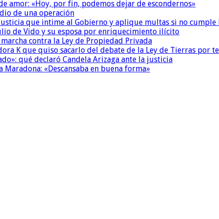
 de amor: «Hoy, por fin, podemos dejar de escondernos»
dio de una operación
la Justicia que intime al Gobierno y aplique multas si no cumple
io de Vido y su esposa por enriquecimiento ilícito
a marcha contra la Ley de Propiedad Privada
ora K que quiso sacarlo del debate de la Ley de Tierras por 
do»: qué declaró Candela Arizaga ante la justicia
a a Maradona: «Descansaba en buena forma»