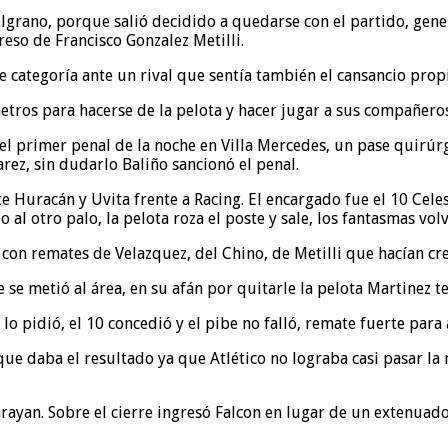
rano, porque salió decidido a quedarse con el partido, generó
reso de Francisco Gonzalez Metilli.
e categoría ante un rival que sentía también el cansancio propi
etros para hacerse de la pelota y hacer jugar a sus compañeros
l primer penal de la noche en Villa Mercedes, un pase quirúrgic
rez, sin dudarlo Baliño sancionó el penal.
te Huracán y Uvita frente a Racing. El encargado fue el 10 Cel
 al otro palo, la pelota roza el poste y sale, los fantasmas volv
con remates de Velazquez, del Chino, de Metilli que hacían crec
se metió al área, en su afán por quitarle la pelota Martinez t
o pidió, el 10 concedió y el pibe no falló, remate fuerte para 
que daba el resultado ya que Atlético no lograba casi pasar l
arayan. Sobre el cierre ingresó Falcon en lugar de un extenuado