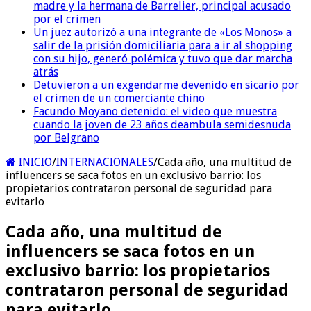
madre y la hermana de Barrelier, principal acusado
por el crimen
Un juez autorizó a una integrante de «Los Monos» a
salir de la prisión domiciliaria para a ir al shopping
con su hijo, generó polémica y tuvo que dar marcha
atrás
Detuvieron a un exgendarme devenido en sicario por
el crimen de un comerciante chino
Facundo Moyano detenido: el video que muestra
cuando la joven de 23 años deambula semidesnuda
por Belgrano
INICIO
/
INTERNACIONALES
/
Cada año, una multitud de
influencers se saca fotos en un exclusivo barrio: los
propietarios contrataron personal de seguridad para
evitarlo
Cada año, una multitud de
influencers se saca fotos en un
exclusivo barrio: los propietarios
contrataron personal de seguridad
para evitarlo