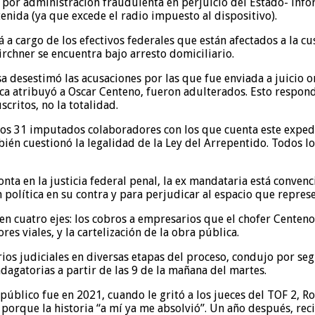
na por administración fraudulenta en perjuicio del Estado- inf
tenida (ya que excede el radio impuesto al dispositivo).
 cargo de los efectivos federales que están afectados a la cu
irchner se encuentra bajo arresto domiciliario.
 desestimó las acusaciones por las que fue enviada a juicio or
nica atribuyó a Oscar Centeno, fueron adulterados. Esto respo
ritos, no la totalidad.
os 31 imputados colaboradores con los que cuenta este expedie
bién cuestionó la legalidad de la Ley del Arrepentido. Todos lo
ronta en la justicia federal penal, la ex mandataria está conve
política en su contra y para perjudicar al espacio que represe
ó en cuatro ejes: los cobros a empresarios que el chofer Centeno
es viales, y la cartelización de la obra pública.
os judiciales en diversas etapas del proceso, condujo por segu
ndagatorias a partir de las 9 de la mañana del martes.
público fue en 2021, cuando le gritó a los jueces del TOF 2, 
 porque la historia “a mí ya me absolvió”. Un año después, re