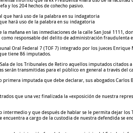
u defensa informó que la ex Presidenta «hará uso de la facultad
 jefa y los 204 hechos de cohecho pasivo.
que hará uso de la palabra en su indagatoria
de la mañana en las inmediaciones de la calle San José 1111, d
, como responsable del delito de administración fraudulenta e
ibunal Oral Federal 7 (TOF 7) integrado por los jueces Enriqu
o que tiene 86 imputados.
Sala de los Tribunales de Retiro aquellos imputados citados a 
as serán transmitidas para el público en general a través del c
como primera imputada que debe declarar, sus abogados Carlos 
trados que una vez finalizada la «exposición de nuestra represe
 intermedio y que después de hablar se le permita dejar los Tr
e se encuentra a cargo de la custodia de nuestra defendida se