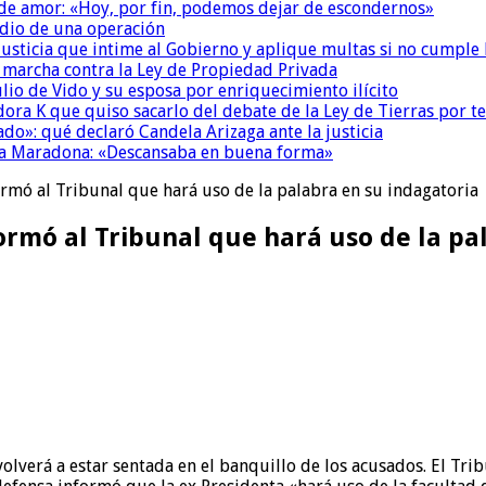
 de amor: «Hoy, por fin, podemos dejar de escondernos»
dio de una operación
la Justicia que intime al Gobierno y aplique multas si no cumple
a marcha contra la Ley de Propiedad Privada
io de Vido y su esposa por enriquecimiento ilícito
ora K que quiso sacarlo del debate de la Ley de Tierras por 
do»: qué declaró Candela Arizaga ante la justicia
a a Maradona: «Descansaba en buena forma»
ormó al Tribunal que hará uso de la palabra en su indagatoria
ormó al Tribunal que hará uso de la pa
volverá a estar sentada en el banquillo de los acusados. El Tr