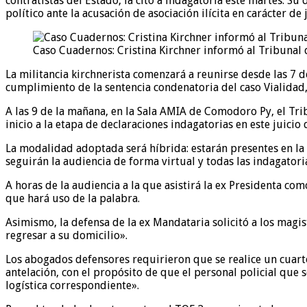
contratistas del Estado, la citó a indagatoria este martes. S
político ante la acusación de asociación ilícita en carácter de
Caso Cuadernos: Cristina Kirchner informó al Tribunal 
La militancia kirchnerista comenzará a reunirse desde las 7 
cumplimiento de la sentencia condenatoria del caso Vialidad
A las 9 de la mañana, en la Sala AMIA de Comodoro Py, el Tr
inicio a la etapa de declaraciones indagatorias en este juici
La modalidad adoptada será híbrida: estarán presentes en la 
seguirán la audiencia de forma virtual y todas las indagatori
A horas de la audiencia a la que asistirá la ex Presidenta 
que hará uso de la palabra.
Asimismo, la defensa de la ex Mandataria solicitó a los magis
regresar a su domicilio».
Los abogados defensores requirieron que se realice un cuarto
antelación, con el propósito de que el personal policial qu
logística correspondiente».