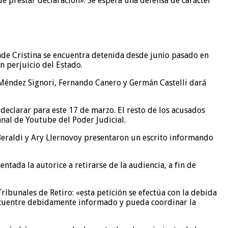
 de prestar declaración». Se espera una defensa de carácter
onde Cristina se encuentra detenida desde junio pasado en
n perjuicio del Estado.
e Méndez Signori, Fernando Canero y Germán Castelli dará
declarar para este 17 de marzo. El resto de los acusados
anal de Youtube del Poder Judicial.
Beraldi y Ary Llernovoy presentaron un escrito informando
ntada la autorice a retirarse de la audiencia, a fin de
ibunales de Retiro: «esta petición se efectúa con la debida
 encuentre debidamente informado y pueda coordinar la