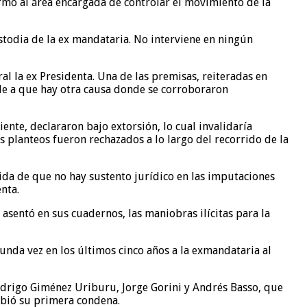
ormó al área encargada de controlar el movimiento de la
stodia de la ex mandataria. No interviene en ningún
al la ex Presidenta. Una de las premisas, reiteradas en
nde a que hay otra causa donde se corroboraron
nte, declararon bajo extorsión, lo cual invalidaría
s planteos fueron rechazados a lo largo del recorrido de la
ncida de que no hay sustento jurídico en las imputaciones
nta.
 asentó en sus cuadernos, las maniobras ilícitas para la
nda vez en los últimos cinco años a la exmandataria al
Rodrigo Giménez Uriburu, Jorge Gorini y Andrés Basso, que
cibió su primera condena.