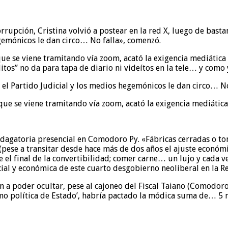
rupción, Cristina volvió a postear en la red X, luego de basta
egemónicos le dan circo… No falla», comenzó.
que se viene tramitando vía zoom, acató la exigencia mediática
itos” no da para tapa de diario ni videítos en la tele… y como 
el Partido Judicial y los medios hegemónicos le dan circo… No
 que se viene tramitando vía zoom, acató la exigencia mediátic
 indagatoria presencial en Comodoro Py. «Fábricas cerradas o t
(pese a transitar desde hace más de dos años el ajuste económi
el final de la convertibilidad; comer carne… un lujo y cada ve
cial y económica de este cuarto desgobierno neoliberal en la R
n a poder ocultar, pese al cajoneo del Fiscal Taiano (Comodoro
como política de Estado’, habría pactado la módica suma de… 5 