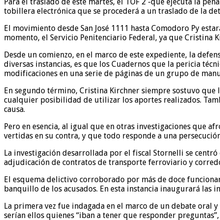
Para el traslado de este martes, el TOF 2 -que ejecuta la pe
tobillera electrónica que se procederá a un traslado de la de
El movimiento desde San José 1111 hasta Comodoro Py estará a
momento, el Servicio Penitenciario Federal, ya que Cristina K
Desde un comienzo, en el marco de este expediente, la defensa
diversas instancias, es que los Cuadernos que la pericia téc
modificaciones en una serie de páginas de un grupo de manusc
En segundo término, Cristina Kirchner siempre sostuvo que l
cualquier posibilidad de utilizar los aportes realizados. Tam
causa.
Pero en esencia, al igual que en otras investigaciones que af
vertidas en su contra, y que todo responde a una persecución 
La investigación desarrollada por el fiscal Stornelli se centr
adjudicación de contratos de transporte ferroviario y corredor
El esquema delictivo corroborado por más de doce funcionari
banquillo de los acusados. En esta instancia inaugurará las i
La primera vez fue indagada en el marco de un debate oral y 
serían ellos quienes “iban a tener que responder preguntas”,