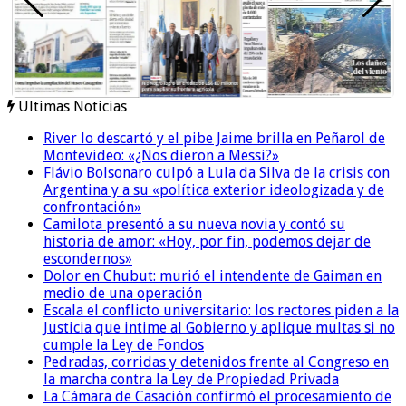
Ultimas Noticias
River lo descartó y el pibe Jaime brilla en Peñarol de
Montevideo: «¿Nos dieron a Messi?»
Flávio Bolsonaro culpó a Lula da Silva de la crisis con
Argentina y a su «política exterior ideologizada y de
confrontación»
Camilota presentó a su nueva novia y contó su
historia de amor: «Hoy, por fin, podemos dejar de
escondernos»
Dolor en Chubut: murió el intendente de Gaiman en
medio de una operación
Escala el conflicto universitario: los rectores piden a la
Justicia que intime al Gobierno y aplique multas si no
cumple la Ley de Fondos
Pedradas, corridas y detenidos frente al Congreso en
la marcha contra la Ley de Propiedad Privada
La Cámara de Casación confirmó el procesamiento de