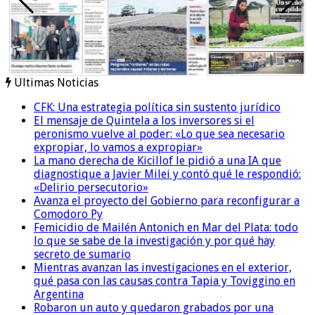
Ultimas Noticias
CFK: Una estrategia política sin sustento jurídico
El mensaje de Quintela a los inversores si el
peronismo vuelve al poder: «Lo que sea necesario
expropiar, lo vamos a expropiar»
La mano derecha de Kicillof le pidió a una IA que
diagnostique a Javier Milei y contó qué le respondió:
«Delirio persecutorio»
Avanza el proyecto del Gobierno para reconfigurar a
Comodoro Py
Femicidio de Mailén Antonich en Mar del Plata: todo
lo que se sabe de la investigación y por qué hay
secreto de sumario
Mientras avanzan las investigaciones en el exterior,
qué pasa con las causas contra Tapia y Toviggino en
Argentina
Robaron un auto y quedaron grabados por una