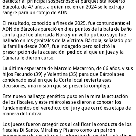
detectar al principal sospechoso: el parquetista Roberto
Bárzola, de 47 años, a quien recién en 2024 se le extrajo
sangre para un cotejo de ADN.
El resultado, conocido a fines de 2025, fue contundente: el
ADN de Bárzola apareció en diez puntos de la bata de baño
con la que fue ahorcada Nora y un vello púbico suyo fue
hallado en los genitales de la víctima. Bárzola, señalado por
la familia desde 2007, fue indagado pero solicitó la
prescripción de la acusación, pedido al que un juez y la
Cámara le dieron curso.
La última esperanza de Marcelo Macarrón, de 66 años, y sus
hijos Facundo (39) y Valentina (35) para que Bárzola sea
condenado está en que la Corte local revierta esas
decisiones, una misión que se presenta compleja.
Este nuevo hallazgo genético puso en la mira la actuación
de los fiscales, y este miércoles se dieron a conocer los
fundamentos del veredicto del jury que cerró esa etapa de
manera definitiva.
Los jueces fueron categóricos al calificar la conducta de los
fiscales Di Santo, Miralles y Pizarro como un patrón
homogéneo de desidia en la adopción de medidas efectivas