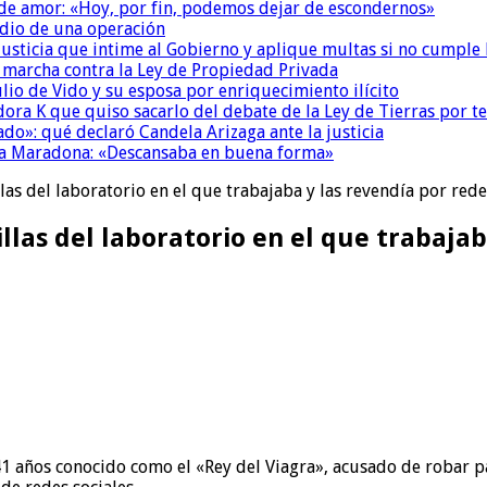
 de amor: «Hoy, por fin, podemos dejar de escondernos»
dio de una operación
la Justicia que intime al Gobierno y aplique multas si no cumple
a marcha contra la Ley de Propiedad Privada
io de Vido y su esposa por enriquecimiento ilícito
ora K que quiso sacarlo del debate de la Ley de Tierras por 
do»: qué declaró Candela Arizaga ante la justicia
a a Maradona: «Descansaba en buena forma»
las del laboratorio en el que trabajaba y las revendía por rede
llas del laboratorio en el que trabajab
41 años conocido como el «Rey del Viagra», acusado de robar 