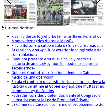
Ultimas Noticias
River lo descartó y el pibe Jaime brilla en Peñarol de
Montevideo: «¿Nos dieron a Messi?»
Flávio Bolsonaro culpó a Lula da Silva de la crisis con
Argentina y a su «política exterior ideologizada y de
confrontación»
Camilota presentó a su nueva novia y contó su
historia de amor: «Hoy, por fin, podemos dejar de
escondernos»
Dolor en Chubut: murió el intendente de Gaiman en
medio de una operación
Escala el conflicto universitario: los rectores piden a la
Justicia que intime al Gobierno y aplique multas si no
cumple la Ley de Fondos
Pedradas, corridas y detenidos frente al Congreso en
la marcha contra la Ley de Propiedad Privada
La Cámara de Casación confirmó el procesamiento de