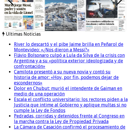
Ultimas Noticias
River lo descartó y el pibe Jaime brilla en Peñarol de
Montevideo: «¿Nos dieron a Messi?»
Flávio Bolsonaro culpó a Lula da Silva de la crisis con
Argentina y a su «política exterior ideologizada y de
confrontación»
Camilota presentó a su nueva novia y contó su
historia de amor: «Hoy, por fin, podemos dejar de
escondernos»
Dolor en Chubut: murió el intendente de Gaiman en
medio de una operación
Escala el conflicto universitario: los rectores piden a la
Justicia que intime al Gobierno y aplique multas si no
cumple la Ley de Fondos
Pedradas, corridas y detenidos frente al Congreso en
la marcha contra la Ley de Propiedad Privada
La Cámara de Casación confirmó el procesamiento de