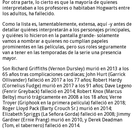
Por otra parte, lo cierto es que la mayoría de quienes
interpretaban a los profesores o habitaban Hogwarts entre
los adultos, ha fallecido.
Como la lista es, lamentablemente, extensa, aquí -y antes de
detallar quiénes interpretarán a los personajes principales,
y quiénes lo hicieron en la pantalla grande- solamente
vamos a nombrar a quienes no cumplían papeles
prominentes en las películas, pero sus roles seguramente
van a tener en las temporadas de la serie una presencia
mayor.
Son Richard Griffiths (Vernon Dursley) murió en 2013 a los
65 años tras complicaciones cardíacas; John Hurt (Garrick
Ollivander) falleció en 2017 a los 77 años; Robert Hardy
(Cornelius Fudge) murió en 2017 a los 91 años; Dave Legeno
(Fenrir Greyback) falleció en 2014; Robert Knox (Marcus
Belby) murió trágicamente en 2008 a los 18 años; Verne
Troyer (Griphook en la primera película) falleció en 2018;
Roger Lloyd Pack (Barty Crouch Sr.) murió en 2014;
Elizabeth Spriggs (La Señora Gorda) falleció en 2008; Jimmy
Gardner (Ernie Prang) murió en 2010, y Derek Deadman
(Tom, el tabernero) falleció en 2014.