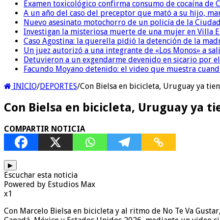
Examen toxicológico confirma consumo de cocaína de C
A un año del caso del preceptor que mató a su hijo, mar
Nuevo asesinato motochorro de un policía de la Ciudad
Investigan la misteriosa muerte de una mujer en Villa El
Caso Agostina: la querella pidió la detención de la mad
Un juez autorizó a una integrante de «Los Monos» a sali
Detuvieron a un exgendarme devenido en sicario por e
Facundo Moyano detenido: el video que muestra cuand
INICIO
/
DEPORTES
/
Con Bielsa en bicicleta, Uruguay ya tien
Con Bielsa en bicicleta, Uruguay ya ti
COMPARTIR NOTICIA
▶
Escuchar esta noticia
Powered by Estudios Max
x1
Con Marcelo Bielsa en bicicleta y al ritmo de No Te Va Gustar