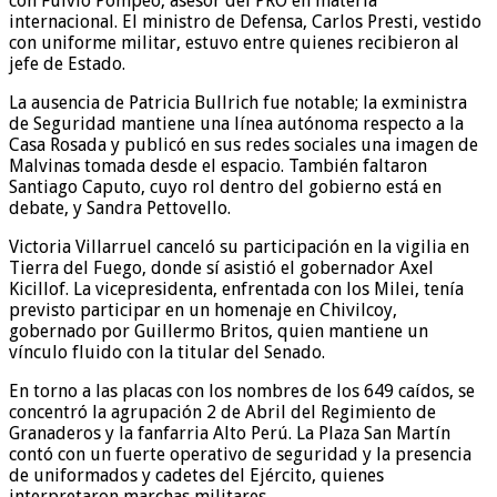
con Fulvio Pompeo, asesor del PRO en materia
internacional. El ministro de Defensa, Carlos Presti, vestido
con uniforme militar, estuvo entre quienes recibieron al
jefe de Estado.
La ausencia de Patricia Bullrich fue notable; la exministra
de Seguridad mantiene una línea autónoma respecto a la
Casa Rosada y publicó en sus redes sociales una imagen de
Malvinas tomada desde el espacio. También faltaron
Santiago Caputo, cuyo rol dentro del gobierno está en
debate, y Sandra Pettovello.
Victoria Villarruel canceló su participación en la vigilia en
Tierra del Fuego, donde sí asistió el gobernador Axel
Kicillof. La vicepresidenta, enfrentada con los Milei, tenía
previsto participar en un homenaje en Chivilcoy,
gobernado por Guillermo Britos, quien mantiene un
vínculo fluido con la titular del Senado.
En torno a las placas con los nombres de los 649 caídos, se
concentró la agrupación 2 de Abril del Regimiento de
Granaderos y la fanfarria Alto Perú. La Plaza San Martín
contó con un fuerte operativo de seguridad y la presencia
de uniformados y cadetes del Ejército, quienes
interpretaron marchas militares.