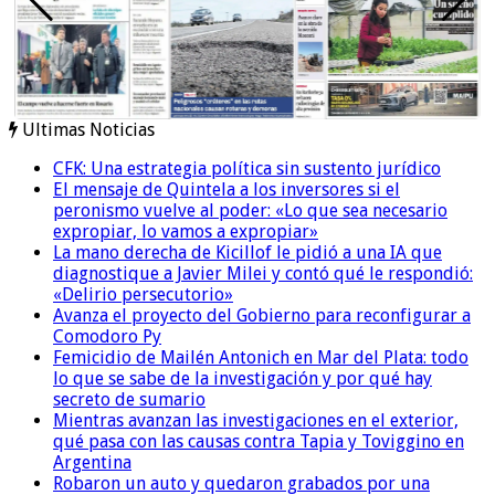
Ultimas Noticias
CFK: Una estrategia política sin sustento jurídico
El mensaje de Quintela a los inversores si el
peronismo vuelve al poder: «Lo que sea necesario
expropiar, lo vamos a expropiar»
La mano derecha de Kicillof le pidió a una IA que
diagnostique a Javier Milei y contó qué le respondió:
«Delirio persecutorio»
Avanza el proyecto del Gobierno para reconfigurar a
Comodoro Py
Femicidio de Mailén Antonich en Mar del Plata: todo
lo que se sabe de la investigación y por qué hay
secreto de sumario
Mientras avanzan las investigaciones en el exterior,
qué pasa con las causas contra Tapia y Toviggino en
Argentina
Robaron un auto y quedaron grabados por una