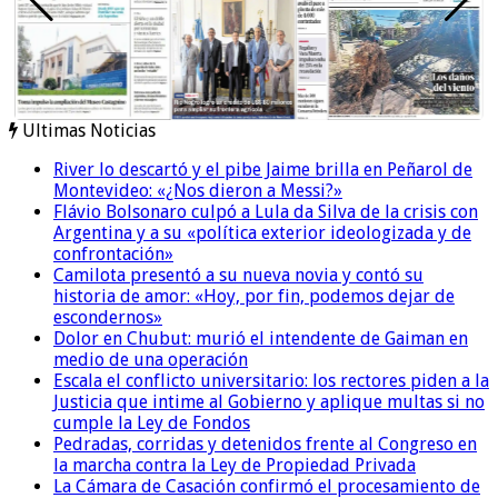
Ultimas Noticias
River lo descartó y el pibe Jaime brilla en Peñarol de
Montevideo: «¿Nos dieron a Messi?»
Flávio Bolsonaro culpó a Lula da Silva de la crisis con
Argentina y a su «política exterior ideologizada y de
confrontación»
Camilota presentó a su nueva novia y contó su
historia de amor: «Hoy, por fin, podemos dejar de
escondernos»
Dolor en Chubut: murió el intendente de Gaiman en
medio de una operación
Escala el conflicto universitario: los rectores piden a la
Justicia que intime al Gobierno y aplique multas si no
cumple la Ley de Fondos
Pedradas, corridas y detenidos frente al Congreso en
la marcha contra la Ley de Propiedad Privada
La Cámara de Casación confirmó el procesamiento de