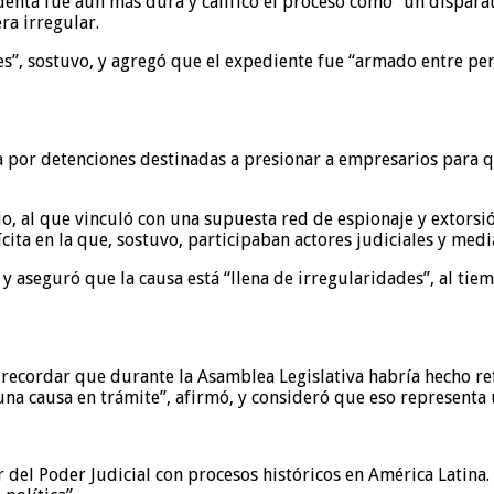
denta fue aún más dura y calificó el proceso como “un disparat
ra irregular.
s”, sostuvo, y agregó que el expediente fue “armado entre perio
 por detenciones destinadas a presionar a empresarios para qu
, al que vinculó con una supuesta red de espionaje y extorsió
ícita en la que, sostuvo, participaban actores judiciales y medi
y aseguró que la causa está “llena de irregularidades”, al ti
 recordar que durante la Asamblea Legislativa habría hecho ref
na causa en trámite”, afirmó, y consideró que eso representa u
r del Poder Judicial con procesos históricos en América Latina