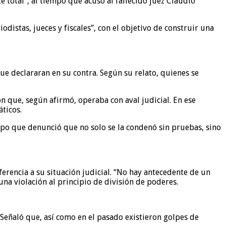
e total”, al tiempo que acusó al fallecido juez Claudio
distas, jueces y fiscales”, con el objetivo de construir una
e declararan en su contra. Según su relato, quienes se
n que, según afirmó, operaba con aval judicial. En ese
áticos.
empo que denunció que no solo se la condenó sin pruebas, sino
erencia a su situación judicial. “No hay antecedente de un
na violación al principio de división de poderes.
. Señaló que, así como en el pasado existieron golpes de