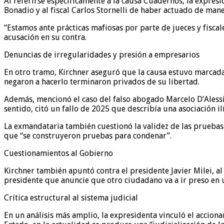
Al referirse específicamente a la causa Cuadernos, la expresi
Bonadio y al fiscal Carlos Stornelli de haber actuado de mane
“Estamos ante prácticas mafiosas por parte de jueces y fiscale
acusación en su contra.
Denuncias de irregularidades y presión a empresarios
En otro tramo, Kirchner aseguró que la causa estuvo marcada
negaron a hacerlo terminaron privados de su libertad.
Además, mencionó el caso del falso abogado Marcelo D’Alessio
sentido, citó un fallo de 2025 que describía una asociación il
La exmandataria también cuestionó la validez de las pruebas 
que “se construyeron pruebas para condenar”.
Cuestionamientos al Gobierno
Kirchner también apuntó contra el presidente Javier Milei, al
presidente que anuncie que otro ciudadano va a ir preso en u
Crítica estructural al sistema judicial
En un análisis más amplio, la expresidenta vinculó el acciona