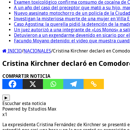
Examen toxicológico confirma consumo de cocaína de C
A un año del caso del preceptor que mató a su hijo, mar
Nuevo asesinato motochorro de un policía de la Ciudad
Investigan la misteriosa muerte de una mujer en Villa El
Caso Agostina: la querella pidió la detención de la mad
Un juez autorizó a una integrante de «Los Monos» a sali
Detuvieron a un exgendarme devenido en sicario por e
Facundo Moyano detenido: el video que muestra cuand
INICIO
/
NACIONALES
/
Cristina Kirchner declaró en Comodo
Cristina Kirchner declaró en Comodor
COMPARTIR NOTICIA
▶
Escuchar esta noticia
Powered by Estudios Max
x1
La expresidenta Cristina Fernández de Kirchner se presentó 