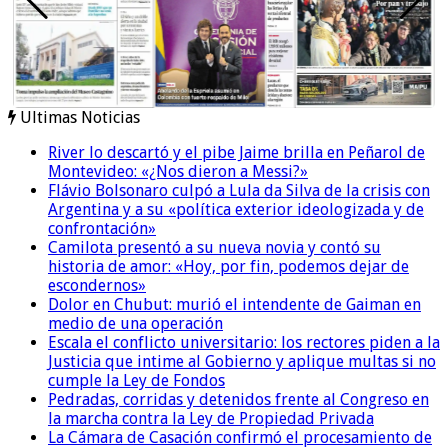
Ultimas Noticias
River lo descartó y el pibe Jaime brilla en Peñarol de
Montevideo: «¿Nos dieron a Messi?»
Flávio Bolsonaro culpó a Lula da Silva de la crisis con
Argentina y a su «política exterior ideologizada y de
confrontación»
Camilota presentó a su nueva novia y contó su
historia de amor: «Hoy, por fin, podemos dejar de
escondernos»
Dolor en Chubut: murió el intendente de Gaiman en
medio de una operación
Escala el conflicto universitario: los rectores piden a la
Justicia que intime al Gobierno y aplique multas si no
cumple la Ley de Fondos
Pedradas, corridas y detenidos frente al Congreso en
la marcha contra la Ley de Propiedad Privada
La Cámara de Casación confirmó el procesamiento de