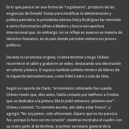
En lo que parece ser una forma de “cogobierno”, producto de las
exigencias de Donald Trump para modificar la administración y
política petrolera, la presidenta interina Delcy Rodríguez ha removido
a varios funcionarios afines a Maduro y busca una apertura
internacional que, sin embargo, no se refleja en avances en materia de
derechos humanos, en un país donde persisten numerosos presos
políticos.
Durante la ceremonia original, Cristina Kirchner y Hugo Chávez
recorrieron el salón y grabaron un video, destacando una decoración
en celeste y blanco. El espacio también exhibía retratos de líderes de
la izquierda latinoamericana, como Fidel Castro y Lula da Silva.
Según un reporte de Clarín, “el momento culminante fue cuando
Chávez reveló que, días antes, había contado por teléfono a Cristina
que se dedicaba a la pintura. Ella le pidió entonces: ‘píntame uno’”.
Chávez comentó: “Lo terminé anoche, aún debe estar fresco”, y
agregó: “No soy pintor, solo aficionado. Espero que no les parezca
feo, porque lo hice con mi corazón”, mientras mostraba el cuadro con
su rostro junto al de Kirchner, el primer secretario general de la