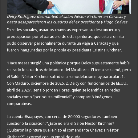
Delcy Rodríguez desmanteló el salón Néstor Kirchner en Caracas y
hasta desaparecieron los cuadros del ex presidente y Hugo Chávez
En redes sociales, usuarios chavistas expresan su desconcierto y
preocupación por el paradero de estas pinturas, que esta cronista
pudo observar personalmente durante un viaje a Caracas y que
fueron inauguradas por la propia ex presidenta Cristina Kirchner.
“Hace meses surgió una polémica porque Delcy supuestamente había
retirado los cuadros de Maduro del Miraflores. El tema se calmó, pero
el Salón Néstor Kirchner sufrió una remodelación muy particular. 1.
Con Maduro, diciembre de 2025. 2. Delcy con funcionarios de EE.UU.,
abril de 2026”, señaló Jordan Flores, quien se identifica en redes
sociales como “periodista millennial” y compartió imágenes
comparativas.
La cuenta @aapayés, con cerca de 80.000 seguidores, también
cuestionó la situación: “¿Este no era el Salón Néstor Kirchner?
¿Quitaron la pintura que le hizo el comandante Chávez a Néstor
Kirchner?”, expresó con un emoji de duda.