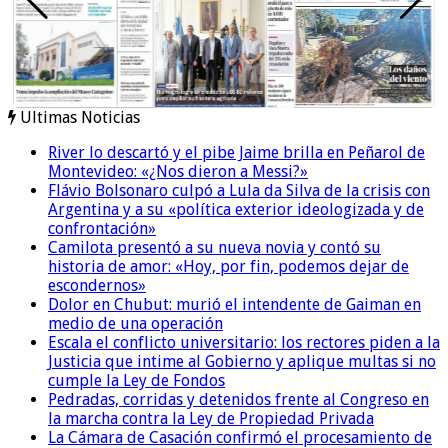
Ultimas Noticias
River lo descartó y el pibe Jaime brilla en Peñarol de
Montevideo: «¿Nos dieron a Messi?»
Flávio Bolsonaro culpó a Lula da Silva de la crisis con
Argentina y a su «política exterior ideologizada y de
confrontación»
Camilota presentó a su nueva novia y contó su
historia de amor: «Hoy, por fin, podemos dejar de
escondernos»
Dolor en Chubut: murió el intendente de Gaiman en
medio de una operación
Escala el conflicto universitario: los rectores piden a la
Justicia que intime al Gobierno y aplique multas si no
cumple la Ley de Fondos
Pedradas, corridas y detenidos frente al Congreso en
la marcha contra la Ley de Propiedad Privada
La Cámara de Casación confirmó el procesamiento de