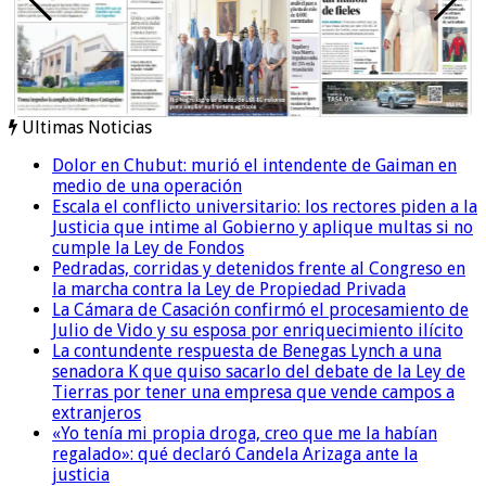
Ultimas Noticias
Dolor en Chubut: murió el intendente de Gaiman en
medio de una operación
Escala el conflicto universitario: los rectores piden a la
Justicia que intime al Gobierno y aplique multas si no
cumple la Ley de Fondos
Pedradas, corridas y detenidos frente al Congreso en
la marcha contra la Ley de Propiedad Privada
La Cámara de Casación confirmó el procesamiento de
Julio de Vido y su esposa por enriquecimiento ilícito
La contundente respuesta de Benegas Lynch a una
senadora K que quiso sacarlo del debate de la Ley de
Tierras por tener una empresa que vende campos a
extranjeros
«Yo tenía mi propia droga, creo que me la habían
regalado»: qué declaró Candela Arizaga ante la
justicia