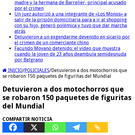
madre y la hermana de Barrelier, principal acusado
por el crimen
Un juez autorizó a una integrante de «Los Monos» a
salir de la prisión domiciliaria para a ir al shopping
con su hijo, generó polémica y tuvo que dar marcha
atrás
Detuvieron a un exgendarme devenido en sicario por
el crimen de un comerciante chino
Facundo Moyano detenido: el video que muestra
cuando la joven de 23 años deambula semidesnuda
por Belgrano
INICIO
/
POLICIALES
/
Detuvieron a dos motochorros que
se robaron 150 paquetes de figuritas del Mundial
Detuvieron a dos motochorros que
se robaron 150 paquetes de figuritas
del Mundial
COMPARTIR NOTICIA