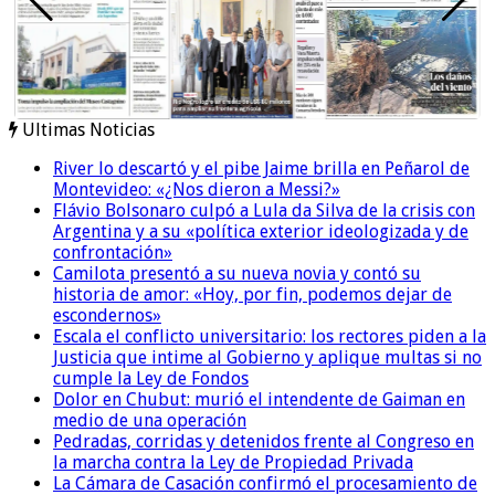
Ultimas Noticias
River lo descartó y el pibe Jaime brilla en Peñarol de
Montevideo: «¿Nos dieron a Messi?»
Flávio Bolsonaro culpó a Lula da Silva de la crisis con
Argentina y a su «política exterior ideologizada y de
confrontación»
Camilota presentó a su nueva novia y contó su
historia de amor: «Hoy, por fin, podemos dejar de
escondernos»
Escala el conflicto universitario: los rectores piden a la
Justicia que intime al Gobierno y aplique multas si no
cumple la Ley de Fondos
Dolor en Chubut: murió el intendente de Gaiman en
medio de una operación
Pedradas, corridas y detenidos frente al Congreso en
la marcha contra la Ley de Propiedad Privada
La Cámara de Casación confirmó el procesamiento de