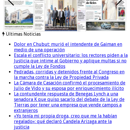
Ultimas Noticias
Dolor en Chubut: murió el intendente de Gaiman en
medio de una operación
Escala el conflicto universitario: los rectores piden a la
Justicia que intime al Gobierno y aplique multas si no
cumple la Ley de Fondos
Pedradas, corridas y detenidos frente al Congreso en
la marcha contra la Ley de Propiedad Privada
La Cámara de Casación confirmó el procesamiento de
Julio de Vido y su esposa por enriquecimiento ilícito
La contundente respuesta de Benegas Lynch a una
senadora K que quiso sacarlo del debate de la Ley de
Tierras por tener una empresa que vende campos a
extranjeros
«Yo tenía mi propia droga, creo que me la habían
regalado»: qué declaró Candela Arizaga ante la
justicia