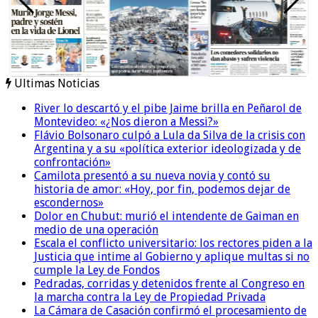
Ultimas Noticias
River lo descartó y el pibe Jaime brilla en Peñarol de
Montevideo: «¿Nos dieron a Messi?»
Flávio Bolsonaro culpó a Lula da Silva de la crisis con
Argentina y a su «política exterior ideologizada y de
confrontación»
Camilota presentó a su nueva novia y contó su
historia de amor: «Hoy, por fin, podemos dejar de
escondernos»
Dolor en Chubut: murió el intendente de Gaiman en
medio de una operación
Escala el conflicto universitario: los rectores piden a la
Justicia que intime al Gobierno y aplique multas si no
cumple la Ley de Fondos
Pedradas, corridas y detenidos frente al Congreso en
la marcha contra la Ley de Propiedad Privada
La Cámara de Casación confirmó el procesamiento de