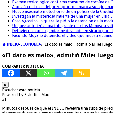
Examen toxicológico confirma consumo de cocaína de C
A un año del caso del preceptor que mató a su hijo, mar
Nuevo asesinato motochorro de un policía de la Ciudad
Investigan la misteriosa muerte de una mujer en Villa El
Caso Agostina: la querella pidió la detención de la mad
Un juez autorizó a una integrante de «Los Monos» a sali
Detuvieron a un exgendarme devenido en sicario por e
Facundo Moyano detenido: el video que muestra cuand
INICIO
/
ECONOMIA
/
«El dato es malo», admitió Milei luego
«El dato es malo», admitió Milei luego
COMPARTIR NOTICIA
▶
Escuchar esta noticia
Powered by Estudios Max
x1
Minutos después de que el INDEC revelara una suba de preci