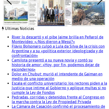
Ultimas Noticias
River lo descartó y el pibe Jaime brilla en Peñarol de
Montevideo: «¿Nos dieron a Messi?»
Flávio Bolsonaro culpó a Lula da Silva de la crisis con
Argentina y a su «política exterior ideologizada y de
confrontación»
Camilota presentó a su nueva novia y contó su
historia de amor: «Hoy, por fin, podemos dejar de
escondernos»
Dolor en Chubut: murió el intendente de Gaiman en
medio de una operación
Escala el conflicto universitario: los rectores piden a la
Justicia que intime al Gobierno y aplique multas si no
cumple la Ley de Fondos
Pedradas, corridas y detenidos frente al Congreso en
la marcha contra la Ley de Propiedad Privada
La Cámara de Casación confirmó el procesamiento de