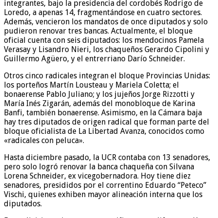
integrantes, bajo la presidencia del cordobés Rodrigo de
Loredo, a apenas 14, fragmentándose en cuatro sectores.
Además, vencieron los mandatos de once diputados y solo
pudieron renovar tres bancas. Actualmente, el bloque
oficial cuenta con seis diputados: los mendocinos Pamela
Verasay y Lisandro Nieri, los chaqueños Gerardo Cipolini y
Guillermo Agüero, y el entrerriano Darío Schneider.
Otros cinco radicales integran el bloque Provincias Unidas:
los porteños Martín Lousteau y Mariela Coletta; el
bonaerense Pablo Juliano; y los jujeños Jorge Rizzotti y
María Inés Zigarán, además del monobloque de Karina
Banfi, también bonaerense. Asimismo, en la Cámara baja
hay tres diputados de origen radical que forman parte del
bloque oficialista de La Libertad Avanza, conocidos como
«radicales con peluca».
Hasta diciembre pasado, la UCR contaba con 13 senadores,
pero solo logró renovar la banca chaqueña con Silvana
Lorena Schneider, ex vicegobernadora. Hoy tiene diez
senadores, presididos por el correntino Eduardo “Peteco”
Vischi, quienes exhiben mayor alineación interna que los
diputados.