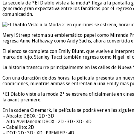
La secuela de *El Diablo viste a la moda* llega a la pantalla
generado gran expectativa entre los fanáticos por el regreso
comunicación.
Meryl Streep retoma su emblemático papel como Miranda Prie
regresa Anne Hathaway como Andy Sachs, ahora convertida en 
El elenco se completa con Emily Blunt, que vuelve a interpre
marca de lujo. Stanley Tucci también regresa como Nigel, el c
La historia transcurre principalmente en las calles de Nueva
Con una duración de dos horas, la película presenta un nuevo
condiciones, mientras ambas se enfrentan a una Emily más p
*El Diablo viste a la moda 2* se estrena oficialmente en cine
la avant premiere.
En la cadena Cinemark, la película se podrá ver en las siguie
– Abasto: DBOX · 2D · 3D
– Alto Avellaneda: DBOX · 2D · 3D · XD · 4D
– Caballito: 2D
– DOT: 2D · 3D · XD · PREMIER · 4D