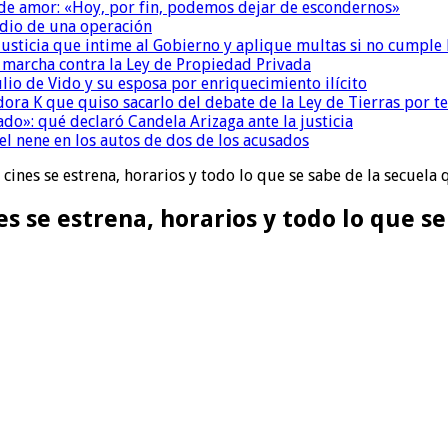
 de amor: «Hoy, por fin, podemos dejar de escondernos»
dio de una operación
la Justicia que intime al Gobierno y aplique multas si no cumple
a marcha contra la Ley de Propiedad Privada
io de Vido y su esposa por enriquecimiento ilícito
ora K que quiso sacarlo del debate de la Ley de Tierras por 
do»: qué declaró Candela Arizaga ante la justicia
el nene en los autos de dos de los acusados
é cines se estrena, horarios y todo lo que se sabe de la secue
nes se estrena, horarios y todo lo que 