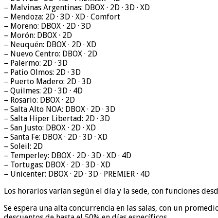
– Malvinas Argentinas: DBOX · 2D · 3D · XD
– Mendoza: 2D · 3D · XD · Comfort
– Moreno: DBOX · 2D · 3D
– Morón: DBOX · 2D
– Neuquén: DBOX · 2D · XD
– Nuevo Centro: DBOX · 2D
– Palermo: 2D · 3D
– Patio Olmos: 2D · 3D
– Puerto Madero: 2D · 3D
– Quilmes: 2D · 3D · 4D
– Rosario: DBOX · 2D
– Salta Alto NOA: DBOX · 2D · 3D
– Salta Hiper Libertad: 2D · 3D
– San Justo: DBOX · 2D · XD
– Santa Fe: DBOX · 2D · 3D · XD
– Soleil: 2D
– Temperley: DBOX · 2D · 3D · XD · 4D
– Tortugas: DBOX · 2D · 3D · XD
– Unicenter: DBOX · 2D · 3D · PREMIER · 4D
Los horarios varían según el día y la sede, con funciones desd
Se espera una alta concurrencia en las salas, con un promed
descuentos de hasta el 50% en días específicos.