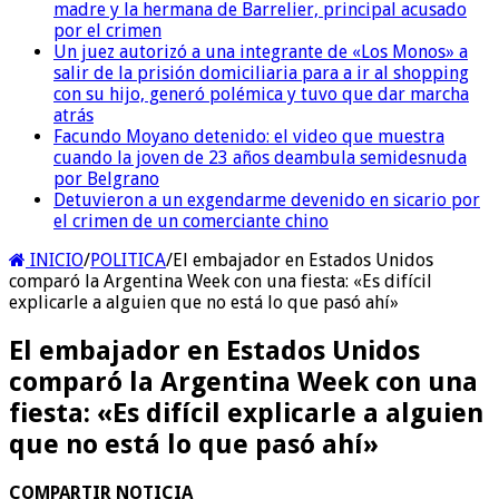
madre y la hermana de Barrelier, principal acusado
por el crimen
Un juez autorizó a una integrante de «Los Monos» a
salir de la prisión domiciliaria para a ir al shopping
con su hijo, generó polémica y tuvo que dar marcha
atrás
Facundo Moyano detenido: el video que muestra
cuando la joven de 23 años deambula semidesnuda
por Belgrano
Detuvieron a un exgendarme devenido en sicario por
el crimen de un comerciante chino
INICIO
/
POLITICA
/
El embajador en Estados Unidos
comparó la Argentina Week con una fiesta: «Es difícil
explicarle a alguien que no está lo que pasó ahí»
El embajador en Estados Unidos
comparó la Argentina Week con una
fiesta: «Es difícil explicarle a alguien
que no está lo que pasó ahí»
COMPARTIR NOTICIA