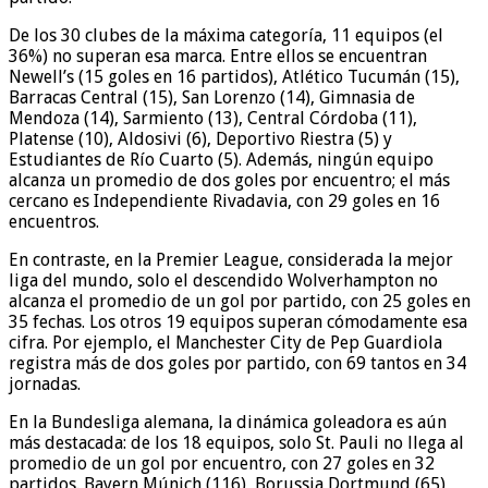
De los 30 clubes de la máxima categoría, 11 equipos (el
36%) no superan esa marca. Entre ellos se encuentran
Newell’s (15 goles en 16 partidos), Atlético Tucumán (15),
Barracas Central (15), San Lorenzo (14), Gimnasia de
Mendoza (14), Sarmiento (13), Central Córdoba (11),
Platense (10), Aldosivi (6), Deportivo Riestra (5) y
Estudiantes de Río Cuarto (5). Además, ningún equipo
alcanza un promedio de dos goles por encuentro; el más
cercano es Independiente Rivadavia, con 29 goles en 16
encuentros.
En contraste, en la Premier League, considerada la mejor
liga del mundo, solo el descendido Wolverhampton no
alcanza el promedio de un gol por partido, con 25 goles en
35 fechas. Los otros 19 equipos superan cómodamente esa
cifra. Por ejemplo, el Manchester City de Pep Guardiola
registra más de dos goles por partido, con 69 tantos en 34
jornadas.
En la Bundesliga alemana, la dinámica goleadora es aún
más destacada: de los 18 equipos, solo St. Pauli no llega al
promedio de un gol por encuentro, con 27 goles en 32
partidos. Bayern Múnich (116), Borussia Dortmund (65),