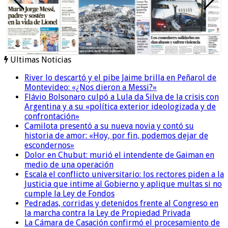
Ultimas Noticias
River lo descartó y el pibe Jaime brilla en Peñarol de
Montevideo: «¿Nos dieron a Messi?»
Flávio Bolsonaro culpó a Lula da Silva de la crisis con
Argentina y a su «política exterior ideologizada y de
confrontación»
Camilota presentó a su nueva novia y contó su
historia de amor: «Hoy, por fin, podemos dejar de
escondernos»
Dolor en Chubut: murió el intendente de Gaiman en
medio de una operación
Escala el conflicto universitario: los rectores piden a la
Justicia que intime al Gobierno y aplique multas si no
cumple la Ley de Fondos
Pedradas, corridas y detenidos frente al Congreso en
la marcha contra la Ley de Propiedad Privada
La Cámara de Casación confirmó el procesamiento de