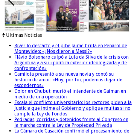
Ultimas Noticias
River lo descartó y el pibe Jaime brilla en Peñarol de
Montevideo: «¿Nos dieron a Messi?»
Flávio Bolsonaro culpó a Lula da Silva de la crisis con
Argentina y a su «política exterior ideologizada y de
confrontación»
Camilota presentó a su nueva novia y contó su
historia de amor: «Hoy, por fin, podemos dejar de
escondernos»
Dolor en Chubut: murió el intendente de Gaiman en
medio de una operación
Escala el conflicto universitario: los rectores piden a la
Justicia que intime al Gobierno y aplique multas si no
cumple la Ley de Fondos
Pedradas, corridas y detenidos frente al Congreso en
la marcha contra la Ley de Propiedad Privada
La Cámara de Casación confirmó el procesamiento de