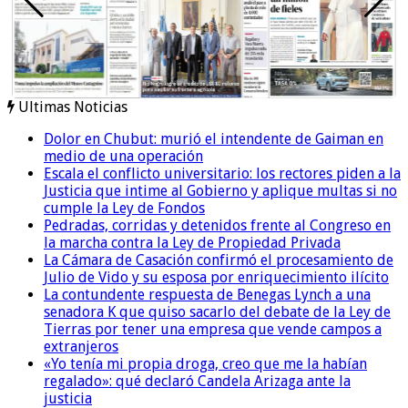
Ultimas Noticias
Dolor en Chubut: murió el intendente de Gaiman en
medio de una operación
Escala el conflicto universitario: los rectores piden a la
Justicia que intime al Gobierno y aplique multas si no
cumple la Ley de Fondos
Pedradas, corridas y detenidos frente al Congreso en
la marcha contra la Ley de Propiedad Privada
La Cámara de Casación confirmó el procesamiento de
Julio de Vido y su esposa por enriquecimiento ilícito
La contundente respuesta de Benegas Lynch a una
senadora K que quiso sacarlo del debate de la Ley de
Tierras por tener una empresa que vende campos a
extranjeros
«Yo tenía mi propia droga, creo que me la habían
regalado»: qué declaró Candela Arizaga ante la
justicia