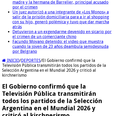
madre y la hermana de Barrelier, principal acusado
por el crimen
Un juez autorizó a una integrante de «Los Monos» a
salir de la prisión domiciliaria para a ir al shopping
con su hijo, generó polémica y tuvo que dar marcha
atrás
Detuvieron a un exgendarme devenido en sicario por
el crimen de un comerciante chino
Facundo Moyano detenido: el video que muestra
cuando la joven de 23 años deambula semidesnuda
por Belgrano
INICIO
/
DEPORTES
/
El Gobierno confirmó que la
Televisión Pública transmitirán todos los partidos de la
Selección Argentina en el Mundial 2026 y criticó al
kirchnerismo
El Gobierno confirmó que la
Televisión Pública transmitirán
todos los partidos de la Selección
Argentina en el Mundial 2026 y
criticó al kirchnerismo