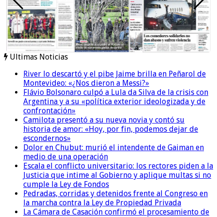
Ultimas Noticias
River lo descartó y el pibe Jaime brilla en Peñarol de
Montevideo: «¿Nos dieron a Messi?»
Flávio Bolsonaro culpó a Lula da Silva de la crisis con
Argentina y a su «política exterior ideologizada y de
confrontación»
Camilota presentó a su nueva novia y contó su
historia de amor: «Hoy, por fin, podemos dejar de
escondernos»
Dolor en Chubut: murió el intendente de Gaiman en
medio de una operación
Escala el conflicto universitario: los rectores piden a la
Justicia que intime al Gobierno y aplique multas si no
cumple la Ley de Fondos
Pedradas, corridas y detenidos frente al Congreso en
la marcha contra la Ley de Propiedad Privada
La Cámara de Casación confirmó el procesamiento de