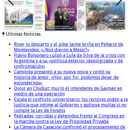
Ultimas Noticias
River lo descartó y el pibe Jaime brilla en Peñarol de
Montevideo: «¿Nos dieron a Messi?»
Flávio Bolsonaro culpó a Lula da Silva de la crisis con
Argentina y a su «política exterior ideologizada y de
confrontación»
Camilota presentó a su nueva novia y contó su
historia de amor: «Hoy, por fin, podemos dejar de
escondernos»
Dolor en Chubut: murió el intendente de Gaiman en
medio de una operación
Escala el conflicto universitario: los rectores piden a la
Justicia que intime al Gobierno y aplique multas si no
cumple la Ley de Fondos
Pedradas, corridas y detenidos frente al Congreso en
la marcha contra la Ley de Propiedad Privada
La Cámara de Casación confirmó el procesamiento de