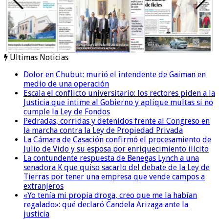
Ultimas Noticias
Dolor en Chubut: murió el intendente de Gaiman en
medio de una operación
Escala el conflicto universitario: los rectores piden a la
Justicia que intime al Gobierno y aplique multas si no
cumple la Ley de Fondos
Pedradas, corridas y detenidos frente al Congreso en
la marcha contra la Ley de Propiedad Privada
La Cámara de Casación confirmó el procesamiento de
Julio de Vido y su esposa por enriquecimiento ilícito
La contundente respuesta de Benegas Lynch a una
senadora K que quiso sacarlo del debate de la Ley de
Tierras por tener una empresa que vende campos a
extranjeros
«Yo tenía mi propia droga, creo que me la habían
regalado»: qué declaró Candela Arizaga ante la
justicia