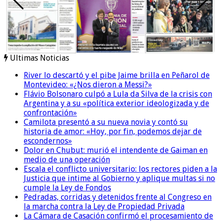
Ultimas Noticias
River lo descartó y el pibe Jaime brilla en Peñarol de
Montevideo: «¿Nos dieron a Messi?»
Flávio Bolsonaro culpó a Lula da Silva de la crisis con
Argentina y a su «política exterior ideologizada y de
confrontación»
Camilota presentó a su nueva novia y contó su
historia de amor: «Hoy, por fin, podemos dejar de
escondernos»
Dolor en Chubut: murió el intendente de Gaiman en
medio de una operación
Escala el conflicto universitario: los rectores piden a la
Justicia que intime al Gobierno y aplique multas si no
cumple la Ley de Fondos
Pedradas, corridas y detenidos frente al Congreso en
la marcha contra la Ley de Propiedad Privada
La Cámara de Casación confirmó el procesamiento de