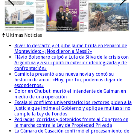
Ultimas Noticias
River lo descartó y el pibe Jaime brilla en Peñarol de
Montevideo: «¿Nos dieron a Messi?»
Flávio Bolsonaro culpó a Lula da Silva de la crisis con
Argentina y a su «política exterior ideologizada y de
confrontación»
Camilota presentó a su nueva novia y contó su
historia de amor: «Hoy, por fin, podemos dejar de
escondernos»
Dolor en Chubut: murió el intendente de Gaiman en
medio de una operación
Escala el conflicto universitario: los rectores piden a la
Justicia que intime al Gobierno y aplique multas si no
cumple la Ley de Fondos
Pedradas, corridas y detenidos frente al Congreso en
la marcha contra la Ley de Propiedad Privada
La Cámara de Casación confirmó el procesamiento de