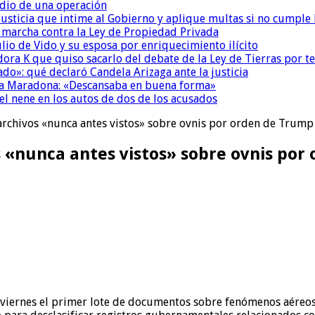
dio de una operación
la Justicia que intime al Gobierno y aplique multas si no cumple
a marcha contra la Ley de Propiedad Privada
io de Vido y su esposa por enriquecimiento ilícito
ora K que quiso sacarlo del debate de la Ley de Tierras por 
do»: qué declaró Candela Arizaga ante la justicia
a a Maradona: «Descansaba en buena forma»
el nene en los autos de dos de los acusados
 archivos «nunca antes vistos» sobre ovnis por orden de Trump
s «nunca antes vistos» sobre ovnis po
iernes el primer lote de documentos sobre fenómenos aéreos no