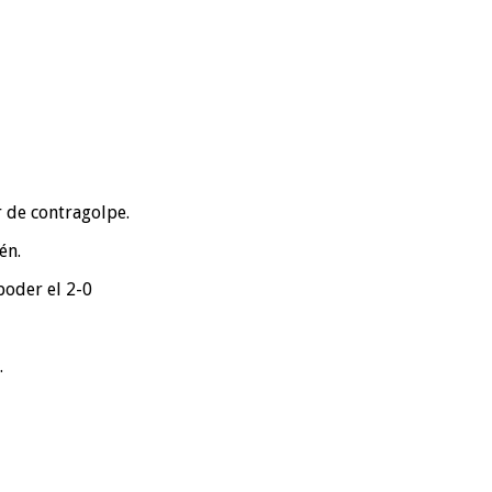
r de contragolpe.
én.
poder el 2-0
.