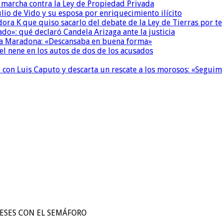
a marcha contra la Ley de Propiedad Privada
io de Vido y su esposa por enriquecimiento ilícito
ora K que quiso sacarlo del debate de la Ley de Tierras por 
do»: qué declaró Candela Arizaga ante la justicia
a a Maradona: «Descansaba en buena forma»
el nene en los autos de dos de los acusados
de con Luis Caputo y descarta un rescate a los morosos: «Segu
BESES CON EL SEMÁFORO