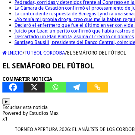
Pedradas, corridas y detenidos frente al Congreso en l
La Cámara de Casación confirmó el procesamiento de Jul
La contundente respuesta de Benegas Lynch a una senad
«Yo tenía mi propia droga, creo que me la habían regala
Declaró el enfermero que fue el último en ver con vid
Juicio por Loan: un perito confirmó que había rastros d
Descartado un Plan Platita, asoma el crédito en dólares
Santiago Bausili, presidente del Banco Central, coinci
INICIO
/
FUTBOL CORDOBA
/
EL SEMÁFORO DEL FÚTBOL
EL SEMÁFORO DEL FÚTBOL
COMPARTIR NOTICIA
▶
Escuchar esta noticia
Powered by Estudios Max
x1
TORNEO APERTURA 2026: EL ANÁLISIS DE LOS CORDO