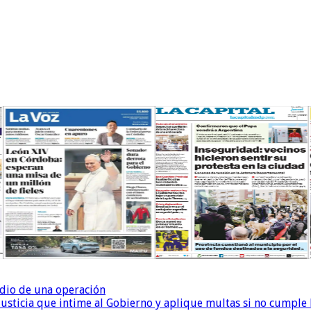
dio de una operación
la Justicia que intime al Gobierno y aplique multas si no cumple