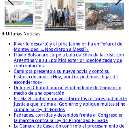
Ultimas Noticias
River lo descartó y el pibe Jaime brilla en Peñarol de
Montevideo: «¿Nos dieron a Messi?»
Flávio Bolsonaro culpó a Lula da Silva de la crisis con
Argentina y a su «política exterior ideologizada y de
confrontación»
Camilota presentó a su nueva novia y contó su
historia de amor: «Hoy, por fin, podemos dejar de
escondernos»
Dolor en Chubut: murió el intendente de Gaiman en
medio de una operación
Escala el conflicto universitario: los rectores piden a la
Justicia que intime al Gobierno y aplique multas si no
cumple la Ley de Fondos
Pedradas, corridas y detenidos frente al Congreso en
la marcha contra la Ley de Propiedad Privada
La Cámara de Casación confirmó el procesamiento de