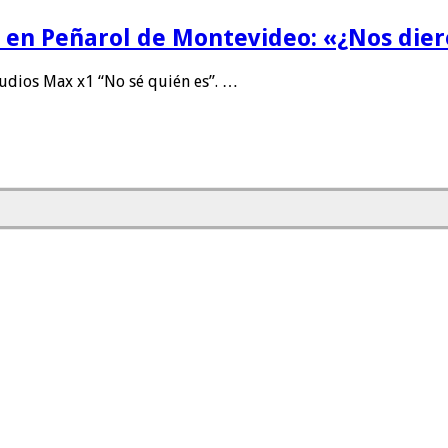
la en Peñarol de Montevideo: «¿Nos die
dios Max x1 “No sé quién es”. …