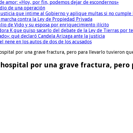
 de amor: «Hoy, por fin, podemos dejar de escondernos»
dio de una operación
la Justicia que intime al Gobierno y aplique multas si no cumple
a marcha contra la Ley de Propiedad Privada
io de Vido y su esposa por enriquecimiento ilícito
ora K que quiso sacarlo del debate de la Ley de Tierras por 
do»: qué declaró Candela Arizaga ante la justicia
el nene en los autos de dos de los acusados
spital por una grave fractura, pero para llevarlo tuvieron q
hospital por una grave fractura, pero 