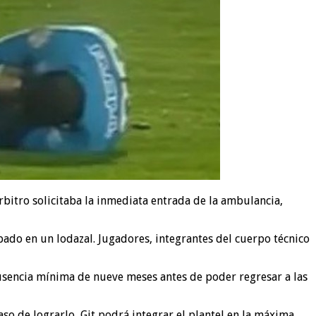
rbitro solicitaba la inmediata entrada de la ambulancia,
pado en un lodazal. Jugadores, integrantes del cuerpo técnico
usencia mínima de nueve meses antes de poder regresar a las
caso de lograrlo, Git podrá integrar el plantel en la máxima