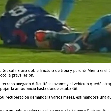
Git sufría una doble fractura de tibia y peroné. Mientras el á
có la grave lesión.
l terreno anegado dificultó su avance y el vehículo quedó atra
pujar la ambulancia hasta donde estaba Git.
o. Su recuperación demandará varios meses, estimándose una a
s y un empate, y pelea por el ascenso a la Primera División. En 