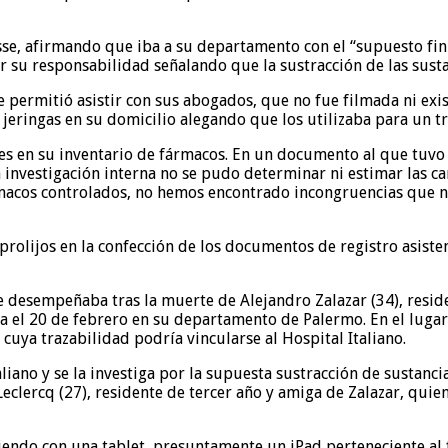
se, afirmando que iba a su departamento con el “supuesto fin 
su responsabilidad señalando que la sustracción de las sustan
permitió asistir con sus abogados, que no fue filmada ni exist
 jeringas en su domicilio alegando que los utilizaba para un t
ntes en su inventario de fármacos. En un documento al que tuvo 
na investigación interna no se pudo determinar ni estimar las 
macos controlados, no hemos encontrado incongruencias que no
rolijos en la confección de los documentos de registro asisten
se desempeñaba tras la muerte de Alejandro Zalazar (34), resid
da el 20 de febrero en su departamento de Palermo. En el lugar
cuya trazabilidad podría vincularse al Hospital Italiano.
aliano y se la investiga por la supuesta sustracción de sustanc
clercq (27), residente de tercer año y amiga de Zalazar, quien
iendo con una tablet, presuntamente un iPad perteneciente al 