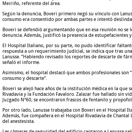
Meiriño, referente del área.
Según la denuncia, Boveri primero negó su vínculo con Lanus
consumo era consentido por ambas partes e intentó deslindar 
Boveri se defendió argumentando que en esa reunión no se le 
denuncia. Además, justificó la presencia de estupefacientes y
El Hospital Italiano, por su parte, no pudo identificar falta
respuesta a un requerimiento judicial, se indica que tras u
Lanusse. “Habiendo revisado los reportes de descarte de fár
señaló el informe.
Asimismo, el hospital destacó que ambos profesionales son “p
consumo y descarte”.
Boveri se alejó hace años de la institución médica en la que 
Rivadavia y la Fundación Favaloro. Zalazar fue hallado sin vi
Juzgado Nº60, se encontraron frascos de fentanilo y propofol 
Por otro lado, Lanusse trabajaba con Boveri en el Hospital It
Además, fue compañera en el Hospital Rivadavia de Chantal Le
del anestesista.
Las cámaras de seguridad del edificio captaron a Lanusse sal