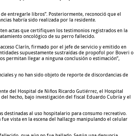
de entregarle libros”. Posteriormente, reconoció que el
cias habría sido realizada por la residente.
en actas que certifiquen los testimonios registrados en la
ratamiento oncológico de su perro fallecido.
acceso Clarín, firmado por el jefe de servicio y emitido en
cantidades supuestamente sustraídas de propofol por Boveri o
s permitan llegar a ninguna conclusión o estimación”,
ciales y no han sido objeto de reporte de discordancias de
ente del Hospital de Niños Ricardo Gutiérrez, el Hospital
 del hecho, bajo investigación del fiscal Eduardo Cubría y el
ias destinadas al uso hospitalario para consumo recreativo.
 fue vista en la escena del hallazgo manipulando el celular
fallecido, que aún no fue hallado. Según una denuncia