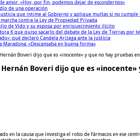
 de amor: «Hoy, por fin, podemos dejar de escondernos»
dio de una operación
la Justicia que intime al Gobierno y aplique multas si no cumple
a marcha contra la Ley de Propiedad Privada
io de Vido y su esposa por enriquecimiento ilícito
ora K que quiso sacarlo del debate de la Ley de Tierras por 
do»: qué declaró Candela Arizaga ante la justicia
a a Maradona: «Descansaba en buena forma»
 Hernán Boveri dijo que es «inocente» y que no hay pruebas en
a Hernán Boveri dijo que es «inocente»
sado en la causa que investiga el robo de fármacos en ese centr