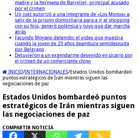
madre y la hermana de Barrelier, principal acusado
por el crimen
Un juez autorizó a una integrante de «Los Monos» a
salir de la prisión domiciliaria para a ir al shopping
con su hijo, generó polémica y tuvo que dar marcha
atrás
Facundo Moyano detenido: el video que muestra
cuando la joven de 23 años deambula semidesnuda
por Belgrano
Detuvieron a un exgendarme devenido en sicario por
el crimen de un comerciante chino
INICIO
/
INTERNACIONALES
/
Estados Unidos bombardeó
puntos estratégicos de Irán mientras siguen las
negociaciones de paz
Estados Unidos bombardeó puntos
estratégicos de Irán mientras siguen
las negociaciones de paz
COMPARTIR NOTICIA