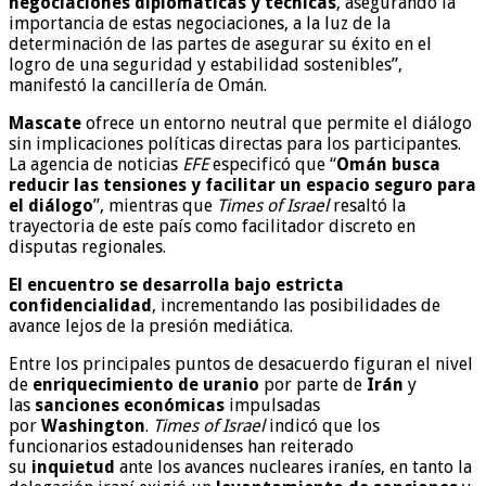
negociaciones diplomáticas y técnicas
, asegurando la
importancia de estas negociaciones, a la luz de la
determinación de las partes de asegurar su éxito en el
logro de una seguridad y estabilidad sostenibles”,
manifestó la cancillería de Omán.
Mascate
ofrece un entorno neutral que permite el diálogo
sin implicaciones políticas directas para los participantes.
La agencia de noticias
EFE
especificó que “
Omán busca
reducir las tensiones y facilitar un espacio seguro para
el diálogo
”, mientras que
Times of Israel
resaltó la
trayectoria de este país como facilitador discreto en
disputas regionales.
El encuentro se desarrolla bajo estricta
confidencialidad
, incrementando las posibilidades de
avance lejos de la presión mediática.
Entre los principales puntos de desacuerdo figuran el nivel
de
enriquecimiento de uranio
por parte de
Irán
y
las
sanciones económicas
impulsadas
por
Washington
.
Times of Israel
indicó que los
funcionarios estadounidenses han reiterado
su
inquietud
ante los avances nucleares iraníes, en tanto la