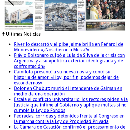
Ultimas Noticias
River lo descartó y el pibe Jaime brilla en Peñarol de
Montevideo: «¿Nos dieron a Messi?»
Flávio Bolsonaro culpó a Lula da Silva de la crisis con
Argentina y a su «política exterior ideologizada y de
confrontación»
Camilota presentó a su nueva novia y contó su
historia de amor: «Hoy, por fin, podemos dejar de
escondernos»
Dolor en Chubut: murió el intendente de Gaiman en
medio de una operación
Escala el conflicto universitario: los rectores piden a la
Justicia que intime al Gobierno y aplique multas si no
cumple la Ley de Fondos
Pedradas, corridas y detenidos frente al Congreso en
la marcha contra la Ley de Propiedad Privada
La Cámara de Casación confirmó el procesamiento de