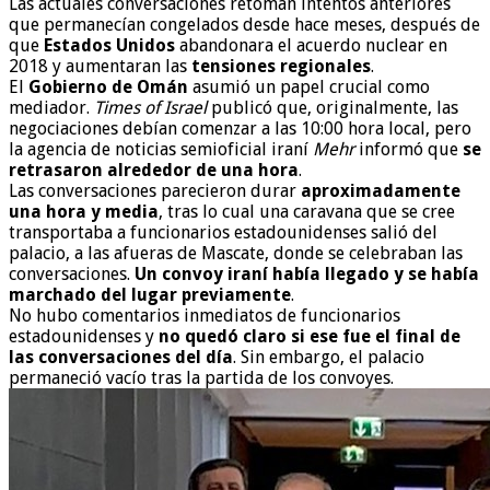
Las actuales conversaciones retoman intentos anteriores
que permanecían congelados desde hace meses, después de
que
Estados Unidos
abandonara el acuerdo nuclear en
2018 y aumentaran las
tensiones regionales
.
El
Gobierno de Omán
asumió un papel crucial como
mediador.
Times of Israel
publicó que, originalmente, las
negociaciones debían comenzar a las 10:00 hora local, pero
la agencia de noticias semioficial iraní
Mehr
informó que
se
retrasaron alrededor de una hora
.
Las conversaciones parecieron durar
aproximadamente
una hora y media
, tras lo cual una caravana que se cree
transportaba a funcionarios estadounidenses salió del
palacio, a las afueras de Mascate, donde se celebraban las
conversaciones.
Un convoy iraní había llegado y se había
marchado del lugar previamente
.
No hubo comentarios inmediatos de funcionarios
estadounidenses y
no quedó claro si ese fue el final de
las conversaciones del día
. Sin embargo, el palacio
permaneció vacío tras la partida de los convoyes.